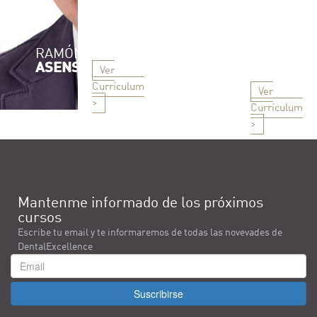
RAMÓN
DAVID
ASENSIO
GERDOLLE
Ver
Currículum
Ver
>
Currículum
>
Mantenme informado de los próximos
cursos
Escribe tu email y te informaremos de todas las novevades de
DentalExcellence
Suscribirse