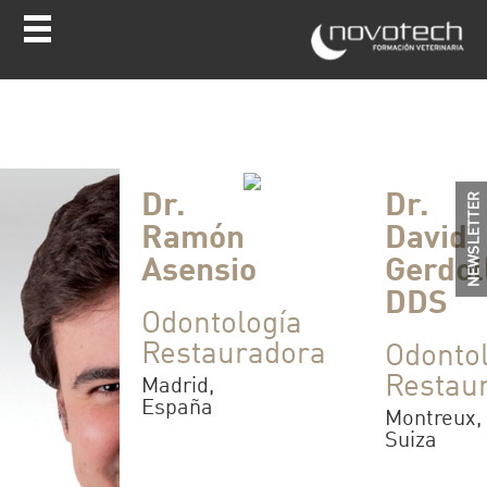
Dr.
Dr.
Ramón
David
Asensio
Gerdol
DDS
Odontología
Restauradora
Odontol
Restau
Madrid,
España
Montreux,
Suiza